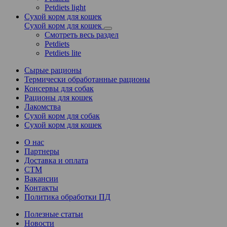
Petdiets light
Сухой корм для кошек
Сухой корм для кошек
Смотреть весь раздел
Petdiets
Petdiets lite
Сырые рационы
Термически обработанные рационы
Консервы для собак
Рационы для кошек
Лакомства
Сухой корм для собак
Сухой корм для кошек
О нас
Партнеры
Доставка и оплата
СТМ
Вакансии
Контакты
Политика обработки ПД
Полезные статьи
Новости