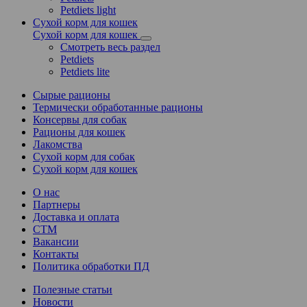
Petdiets light
Сухой корм для кошек
Сухой корм для кошек
Смотреть весь раздел
Petdiets
Petdiets lite
Сырые рационы
Термически обработанные рационы
Консервы для собак
Рационы для кошек
Лакомства
Сухой корм для собак
Сухой корм для кошек
О нас
Партнеры
Доставка и оплата
СТМ
Вакансии
Контакты
Политика обработки ПД
Полезные статьи
Новости