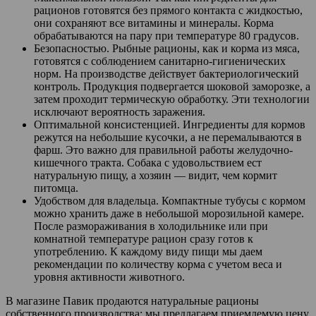
рационов готовятся без прямого контакта с жидкостью,
они сохраняют все витамины и минералы. Корма
обрабатываются на пару при температуре 80 градусов.
Безопасностью. Рыбные рационы, как и корма из мяса,
готовятся с соблюдением санитарно-гигиенических
норм. На производстве действует бактериологический
контроль. Продукция подвергается шоковой заморозке, а
затем проходит термическую обработку. Эти технологии
исключают вероятность заражения.
Оптимальной консистенцией. Ингредиенты для кормов
режутся на небольшие кусочки, а не перемалываются в
фарш. Это важно для правильной работы желудочно-
кишечного тракта. Собака с удовольствием ест
натуральную пищу, а хозяин — видит, чем кормит
питомца.
Удобством для владельца. Компактные тубусы с кормом
можно хранить даже в небольшой морозильной камере.
После размораживания в холодильнике или при
комнатной температуре рацион сразу готов к
употреблению. К каждому виду пищи мы даем
рекомендации по количеству корма с учетом веса и
уровня активности животного.
В магазине Павик продаются натуральные рационы
собственного производства: мы предлагаем приемлемую цену