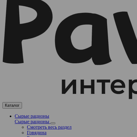
Каталог
Сырые рационы
Сырые рационы
Смотреть весь раздел
Говядина