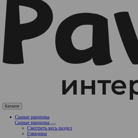
Каталог
Сырые рационы
Сырые рационы
Смотреть весь раздел
Говядина