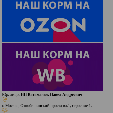
Юр. лицо:
ИП Ватаманюк Павел Андреевич
г. Москва, Ознобишинский проезд вл.1, строение 1.