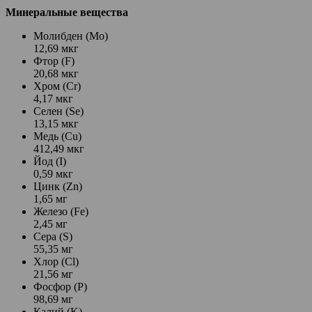
Минеральные вещества
Молибден (Mo)
12,69 мкг
Фтор (F)
20,68 мкг
Хром (Cr)
4,17 мкг
Селен (Se)
13,15 мкг
Медь (Cu)
412,49 мкг
Йод (I)
0,59 мкг
Цинк (Zn)
1,65 мг
Железо (Fe)
2,45 мг
Сера (S)
55,35 мг
Хлор (Cl)
21,56 мг
Фосфор (P)
98,69 мг
Калий (K)