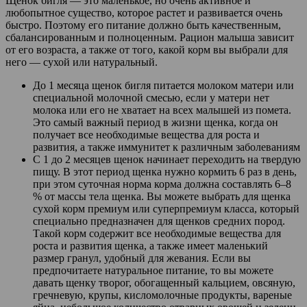
Щенок бигля — это маленькое, но очень активное и
любопытное существо, которое растет и развивается очень
быстро. Поэтому его питание должно быть качественным,
сбалансированным и полноценным. Рацион малыша зависит
от его возраста, а также от того, какой корм вы выбрали для
него — сухой или натуральный.
До 1 месяца щенок бигля питается молоком матери или
специальной молочной смесью, если у матери нет
молока или его не хватает на всех малышей из помета.
Это самый важный период в жизни щенка, когда он
получает все необходимые вещества для роста и
развития, а также иммунитет к различным заболеваниям
С 1 до 2 месяцев щенок начинает переходить на твердую
пищу. В этот период щенка нужно кормить 6 раз в день,
при этом суточная норма корма должна составлять 6–8
% от массы тела щенка. Вы можете выбрать для щенка
сухой корм премиум или суперпремиум класса, который
специально предназначен для щенков средних пород.
Такой корм содержит все необходимые вещества для
роста и развития щенка, а также имеет маленький
размер гранул, удобный для жевания. Если вы
предпочитаете натуральное питание, то вы можете
давать щенку творог, обогащенный кальцием, овсяную,
гречневую, крупы, кисломолочные продукты, вареные