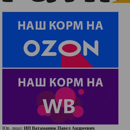
Юр. лицо:
ИП Ватаманюк Павел Андреевич