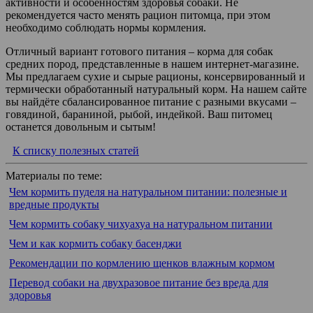
активности и особенностям здоровья собаки. Не
рекомендуется часто менять рацион питомца, при этом
необходимо соблюдать нормы кормления.
Отличный вариант готового питания – корма для собак
средних пород, представленные в нашем интернет-магазине.
Мы предлагаем сухие и сырые рационы, консервированный и
термически обработанный натуральный корм. На нашем сайте
вы найдёте сбалансированное питание с разными вкусами –
говядиной, бараниной, рыбой, индейкой. Ваш питомец
останется довольным и сытым!
К списку полезных статей
Материалы по теме:
Чем кормить пуделя на натуральном питании: полезные и
вредные продукты
Чем кормить собаку чихуахуа на натуральном питании
Чем и как кормить собаку басенджи
Рекомендации по кормлению щенков влажным кормом
Перевод собаки на двухразовое питание без вреда для
здоровья