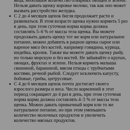
яйца, небольшое количество отварных овощей и зелени.
Нельзя давать щенку коровье молоко, так как оно может
вызвать расстройство желудка.
С 2 до 4 месяцев щенок бигля продолжает расти и
развиваться. В этом возрасте щенка нужно кормить 5 раз
в день, при этом суточная норма корма должна
составлять 5–6 % от массы тела щенка. Вы можете
продолжать давать щенку тот же корм или натуральное
питание, можно добавить в рацион щенка сырое или
вареное мясо без костей, например говядина, курица,
индейка, кролик. Также вы можете давать щенку рыбу,
но только морскую и без костей. Не забывайте о крупах,
овощах, фруктах и зелени. Нельзя кормить малыша
свининой, бараниной, мясом птицы с трубчатыми
костями, речной рыбой. Следует исключить капусту,
бобовые, грибы, цитрусовые.
С 4 до 6 месяцев щенок почти достигает своего
взрослого размера и веса. Число кормлений в этот
период сокращают до 4 раз в день, при этом суточная
норма корма должна составлять 4–5 % от массы тела
щенка. Можно давать привычный корм или то же
натуральное питание, но при этом уменьшить
количество молочных продуктов и увеличить
количество мясных продуктов.