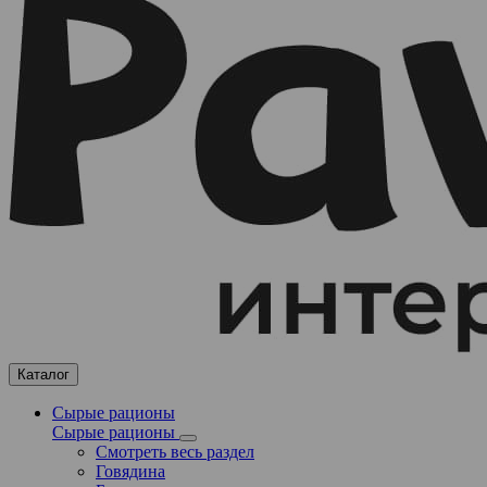
Каталог
Сырые рационы
Сырые рационы
Смотреть весь раздел
Говядина