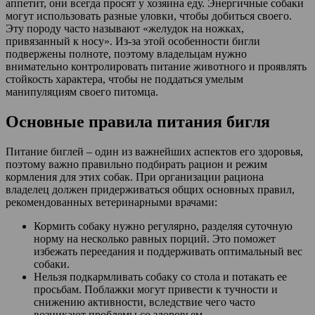
аппетит, они всегда просят у хозяина еду. Энергичные собаки
могут использовать разные уловки, чтобы добиться своего.
Эту породу часто называют «желудок на ножках,
привязанный к носу». Из-за этой особенности бигли
подвержены полноте, поэтому владельцам нужно
внимательно контролировать питание животного и проявлять
стойкость характера, чтобы не поддаться умелым
манипуляциям своего питомца.
Основные правила питания бигля
Питание биглей – один из важнейших аспектов его здоровья,
поэтому важно правильно подбирать рацион и режим
кормления для этих собак. При организации рациона
владелец должен придерживаться общих основных правил,
рекомендованных ветеринарными врачами:
Кормить собаку нужно регулярно, разделяя суточную
норму на несколько равных порций. Это поможет
избежать переедания и поддерживать оптимальный вес
собаки.
Нельзя подкармливать собаку со стола и потакать ее
просьбам. Поблажки могут привести к тучности и
снижению активности, вследствие чего часто
возникают проблемы со здоровьем.