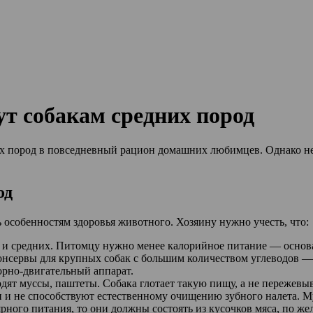
т собакам средних пород
 пород в повседневный рацион домашних любимцев. Однако не 
од
 особенностям здоровья животного. Хозяину нужно учесть, что:
 и средних. Питомцу нужно менее калорийное питание — основа
онсервы для крупных собак с большим количеством углеводов —
рно-двигательный аппарат.
т муссы, паштеты. Собака глотает такую пищу, а не пережевыв
и не способствуют естественному очищению зубного налета. Мус
ярного питания, то они должны состоять из кусочков мяса, по