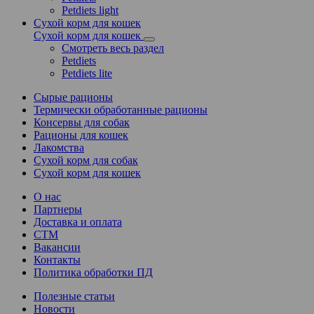
Petdiets light
Сухой корм для кошек
Сухой корм для кошек
Смотреть весь раздел
Petdiets
Petdiets lite
Сырые рационы
Термически обработанные рационы
Консервы для собак
Рационы для кошек
Лакомства
Сухой корм для собак
Сухой корм для кошек
О нас
Партнеры
Доставка и оплата
СТМ
Вакансии
Контакты
Политика обработки ПД
Полезные статьи
Новости