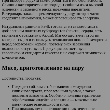
При выборе продукта важно убедиться в его безопасности.
Свинина категорически не подходит собакам из-за высокой
жирности и серьезного риска заражения паразитами.
Ветеринары также не рекомендуют курицу, которая часто
содержит антибиотики, может спровоцировать аллергию.
Натуральные рационы Pavik готовятся из свежего мяса с
добавлением полезных субпродуктов (печени, сердца, есть
варианты с говяжьим рубцом). Мы осуществляет строгий
контроль сырья и используем технологию шоковой заморозки
перед расфасовкой кормов, поэтому риск заражения
полностью отсутствует. Продукция соответствует
европейским стандартам качества и не содержит химических
компонентов.
Мясо, приготовленное на пару
Достоинства продукта:
Подходит собакам с заболеваниями желудочно-
кишечного тракта, проблемными зубами, а также
пожилым животным. Особенно полезны термически
обработанная индейка и говядина — максимально
диетические разновидности мяса.
При правильном приготовлении практически не