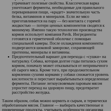
утрачивает полезные свойства. Классическая варка
уничтожает ферменты, необходимые для правильного
переваривания пищи, «крадет» значительную часть
белка, витаминов и минералов. Если же мясо
приготавливается на пару — без контакта с горячей
жидкостью — потери ценных компонентов сводятся к
минимуму. Именно такую технологию производства
кормов использует компания Pavik. Ингредиенты
готовятся в герметичной оболочке с помощью
специальной камеры. После охлаждения компоненты
подвергаются шоковой заморозке, сохраняющей
протеины, минералы и витамины.
Предпочтительный вариант для перехода с «сушки» на
натуралку. Собака, которая долгие годы питалась сухим
кормом, поначалу может отказываться от непривычного
ей сырого мяса. Кроме того, при продолжительном
кормлении сухими кормами у собаки снижается уровень
кислотности и перестают вырабатываться определенные
ферменты. Питание легкоусвояемым паровым мясом
упростит переход на здоровую пищу, предотвратит
расстройство желудка.
Таким образом, собак можно кормить и сырым, и термически
обработанным мясом. Главное — выбирать качественные и
проверенные продукты, учитывать особенности организма