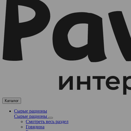
Каталог
Сырые рационы
Сырые рационы
Смотреть весь раздел
Говядина