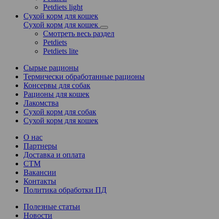
Petdiets light
Сухой корм для кошек
Сухой корм для кошек
Смотреть весь раздел
Petdiets
Petdiets lite
Сырые рационы
Термически обработанные рационы
Консервы для собак
Рационы для кошек
Лакомства
Сухой корм для собак
Сухой корм для кошек
О нас
Партнеры
Доставка и оплата
СТМ
Вакансии
Контакты
Политика обработки ПД
Полезные статьи
Новости