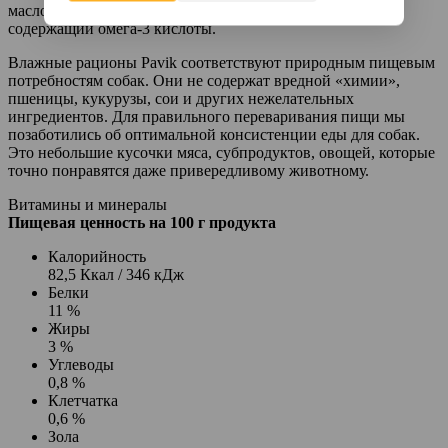
масло. Рыбий жир — полезный натуральный компонент,
содержащий омега-3 кислоты.
Влажные рационы Pavik соответствуют природным пищевым
потребностям собак. Они не содержат вредной «химии»,
пшеницы, кукурузы, сои и других нежелательных
ингредиентов. Для правильного переваривания пищи мы
позаботились об оптимальной консистенции еды для собак.
Это небольшие кусочки мяса, субпродуктов, овощей, которые
точно понравятся даже привередливому животному.
Витамины и минералы
Пищевая ценность на 100 г продукта
Калорийность
82,5 Ккал / 346 кДж
Белки
11 %
Жиры
3 %
Углеводы
0,8 %
Клетчатка
0,6 %
Зола