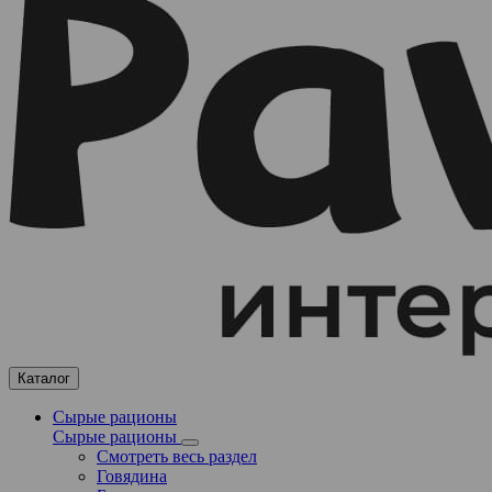
Каталог
Сырые рационы
Сырые рационы
Смотреть весь раздел
Говядина