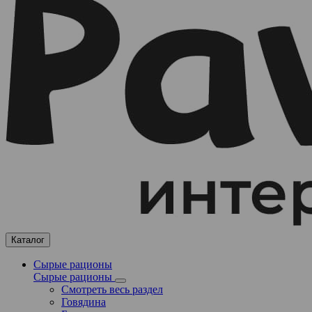
Каталог
Сырые рационы
Сырые рационы
Смотреть весь раздел
Говядина