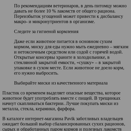
По рекомендациям ветеринаров, в день питомцу можно
давать не более 10 % лакомств от общего рациона.
Переизбыток угощений может привести к дисбалансу
макро- и микронутриентов в организме.
Следите за гигиеной кормления
Даже если животное питается в основном сухим
кормом, миску для еды нужно мыть ежедневно – мягким
и нетоксичным средством или содой с горячей водой.
Открытые консервы храните в холодильнике, в
стеклянной закрытой емкости, «сушку» – в закрытой
упаковке в сухом месте. Если животное не доело корм,
его нужно выбросить.
Выбирайте миски из качественного материала
Пластик со временем выделяет опасные вещества, которое
животное будет употреблять вместе с пищей. В трещинках
начнут скапливаться бактерии. Лучше покупать миски из
металла, стекла, керамики, фарфора.
В каталоге интернет-магазина Pavik заботливых владельцев
ожидает большой выбор сбалансированных сухих рационов,
сырых и обработанных паром кормов и полезных лакомств