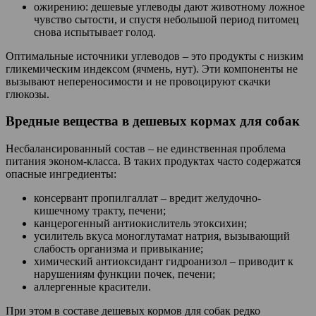
ожирению: дешевые углеводы дают животному ложное
чувство сытости, и спустя небольшой период питомец
снова испытывает голод.
Оптимальные источники углеводов – это продукты с низким
гликемическим индексом (ячмень, нут). Эти компоненты не
вызывают непереносимости и не провоцируют скачки
глюкозы.
Вредные вещества в дешевых кормах для собак
Несбалансированный состав – не единственная проблема
питания эконом-класса. В таких продуктах часто содержатся
опасные ингредиенты:
консервант пропилгаллат – вредит желудочно-
кишечному тракту, печени;
канцерогенный антиокислитель этоксихин;
усилитель вкуса моноглутамат натрия, вызывающий
слабость организма и привыкание;
химический антиоксидант гидроанизол – приводит к
нарушениям функции почек, печени;
аллергенные красители.
При этом в составе дешевых кормов для собак редко