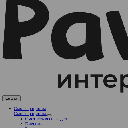
Каталог
Сырые рационы
Сырые рационы
Смотреть весь раздел
Говядина