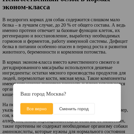
эконом-класса
В недорогих кормах для собак содержится слишком мало
белка – в лучшем случае, до 20 % от общего состава. А ведь
именно протеин отвечает за базовые функции клеток, их
регенерацию и восстановление, выработку необходимых
гормонов и ферментов, работу иммунной системы. Дефицит
белка в питании особенно опасен в период роста и развития
животного, беременности и кормления потомства.
В кормах эконом-класса вместо качественного свежего и
дегидрированного мяса/рыбы используются дешевые
ингредиенты: остатки мясного производства продуктов для
людей, перемолотые кости, мясная мука. Такие компоненты
имеют невысокую пищевую ценность и плохо усваиваются
организмом, приводят к проблемам в работе желудочно-
Ваш город Москва?
кишечного тракта.
На первом месте в составе недорогого корма могут
Все верно
Сменить город
указываться белки растительного происхождения, например,
соя, кукурузный и пшеничный глютен (часто вызывают
аллергию, плохо перевариваются). В отличие от животных,
такие протеины не содержат необходимые организму собаки
аминокислоты, которые нужны для нормального состояния