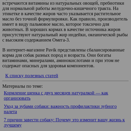
встречаются витамины из натуральных овощей, пребиотики
для нормальной работы желудочно-кишечного тракта. На
этикетке в качестве жиров часто указывается растительное
масло без точной формулировки. Как правило, производитель
имеет в виду пальмовое масло, которое токсично для
животных. В хороших кормах в качестве источника жиров
присутствуют натуральный жир индейки, океанической рыбы
с высоким содержанием Омега-3.
В интернет-магазине Pavik представлены сбалансированные
корма для собак разных пород и возраста. Они богаты
витаминами, минералами, аминокислотами и при этом не
содержат опасных для здоровья компонентов.
К списку полезных статей
Материалы по теме:
Кормление щенка с двух месяцев натуралкой — как
организовать
Уход за зубами собаки: важность профилактики зубного
налета
7 причин завести собаку: Почему это изменит вашу жизнь к
лучшему