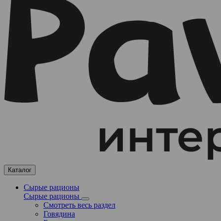
Каталог
Сырые рационы
Сырые рационы
Смотреть весь раздел
Говядина