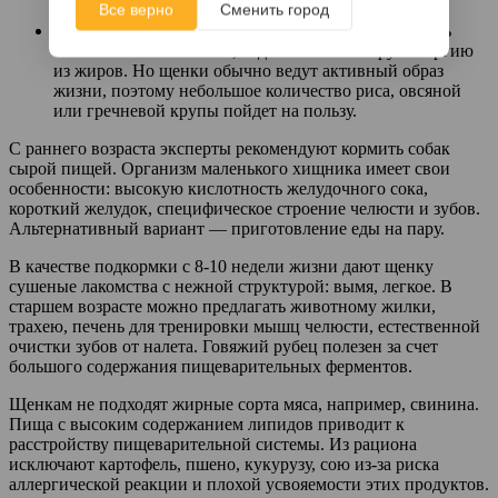
Все верно
Сменить город
чайную ложку оливкового масла.
Медленных углеводов — на 10-20 %
. Каши давать
собакам не обязательно, ведь животные берут энергию
из жиров. Но щенки обычно ведут активный образ
жизни, поэтому небольшое количество риса, овсяной
или гречневой крупы пойдет на пользу.
С раннего возраста эксперты рекомендуют кормить собак
сырой пищей. Организм маленького хищника имеет свои
особенности: высокую кислотность желудочного сока,
короткий желудок, специфическое строение челюсти и зубов.
Альтернативный вариант — приготовление еды на пару.
В качестве подкормки с 8-10 недели жизни дают щенку
сушеные лакомства с нежной структурой: вымя, легкое. В
старшем возрасте можно предлагать животному жилки,
трахею, печень для тренировки мышц челюсти, естественной
очистки зубов от налета. Говяжий рубец полезен за счет
большого содержания пищеварительных ферментов.
Щенкам не подходят жирные сорта мяса, например, свинина.
Пища с высоким содержанием липидов приводит к
расстройству пищеварительной системы. Из рациона
исключают картофель, пшено, кукурузу, сою из-за риска
аллергической реакции и плохой усвояемости этих продуктов.