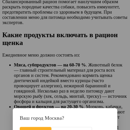
Сбалансированный рацион помогает наилучшим образом
раскрыть породные качества собаки, повысить иммунитет,
предотвратить проблемы со здоровьем в будущем. При
составлении меню для питомца необходимо учитывать советы
экспертов.
Какие продукты включать в рацион
щенка
Ежедневное меню должно состоять из:
Мяса, субпродуктов — на 60-70 %
. Животный белок
— главный строительный материал для роста всех
органов и систем. Рекомендовано кормить щенка
диетической индейкой вместо курицы (часто
провоцирует аллергию), нежирной бараниной и
говядиной. Несколько раз в неделю питомцу дают
морскую рыбу (хек, сельдь, минтай, треску) — источник
фосфора и кальция для растущего организма.
Овощей и фруктов — на 20-30 %
. Морковь, кабачки,
брокколи, шпинат, зелень, яблоки, тыква обеспечивают
организм минералами и витаминами, поддерживают
Ваш город Москва?
нормальную кишечную микрофлору. Для усвоения
питательных веществ в миску с кормом добавляют 1