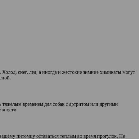
Холод, снег, лед, а иногда и жестокие зимние химикаты могут
сной.
ть тяжелым временем для собак с артритом или другими
ивности.
 вашему питомцу оставаться теплым во время прогулок. Не