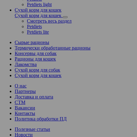
Petdiets light
Сухой корм для кошек
Сухой корм для кошек
Смотреть весь раздел
Petdiets
Petdiets lite
Сырые рационы
Термически обработанные рационы
Консервы для собак
Рационы для кошек
Лакомства
Сухой корм для собак
Сухой корм для кошек
О нас
Партнеры
Доставка и оплата
СТМ
Вакансии
Контакты
Политика обработки ПД
Полезные статьи
Новости