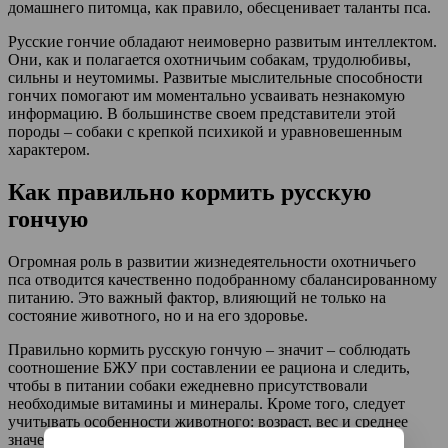
домашнего питомца, как правило, обесценивает таланты пса.
Русские гончие обладают неимоверно развитым интеллектом.
Они, как и полагается охотничьим собакам, трудолюбивы,
сильны и неутомимы. Развитые мыслительные способности
гончих помогают им моментально усваивать незнакомую
информацию. В большинстве своем представители этой
породы – собаки с крепкой психикой и уравновешенным
характером.
Как правильно кормить русскую
гончую
Огромная роль в развитии жизнедеятельности охотничьего
пса отводится качественно подобранному сбалансированному
питанию. Это важный фактор, влияющий не только на
состояние животного, но и на его здоровье.
Правильно кормить русскую гончую – значит – соблюдать
соотношение БЖУ при составлении ее рациона и следить,
чтобы в питании собаки ежедневно присутствовали
необходимые витамины и минералы. Кроме того, следует
учитывать особенности животного: возраст, вес и среднее
значение активной деятельности за день. Количество