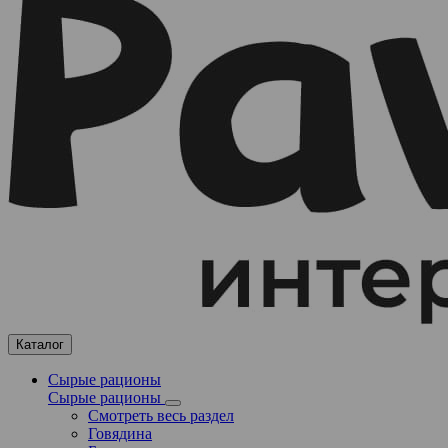
Каталог
Сырые рационы
Сырые рационы
Смотреть весь раздел
Говядина