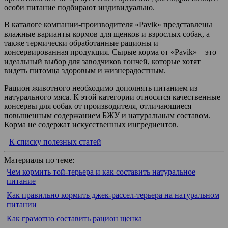
особи питание подбирают индивидуально.
В каталоге компании-производителя «Pavik» представлены
влажные варианты кормов для щенков и взрослых собак, а
также термически обработанные рационы и
консервированная продукция. Сырые корма от «Pavik» – это
идеальный выбор для заводчиков гончей, которые хотят
видеть питомца здоровым и жизнерадостным.
Рацион животного необходимо дополнять питанием из
натурального мяса. К этой категории относятся качественные
консервы для собак от производителя, отличающиеся
повышенным содержанием БЖУ и натуральным составом.
Корма не содержат искусственных ингредиентов.
К списку полезных статей
Материалы по теме:
Чем кормить той-терьера и как составить натуральное
питание
Как правильно кормить джек-рассел-терьера на натуральном
питании
Как грамотно составить рацион щенка