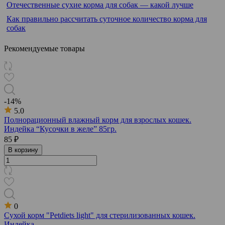
Отечественные сухие корма для собак — какой лучше
Как правильно рассчитать суточное количество корма для
собак
Рекомендуемые товары
-14%
5.0
Полнорационный влажный корм для взрослых кошек.
Индейка “Кусочки в желе” 85гр.
85 ₽
В корзину
0
Сухой корм "Petdiets light" для стерилизованных кошек.
Индейка