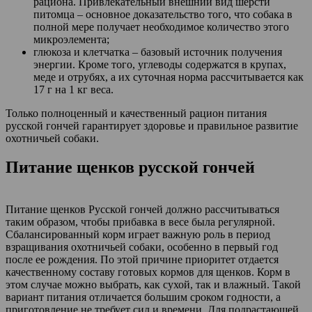
рациона. Привлекательный внешний вид шерсти
питомца – основное доказательство того, что собака в
полной мере получает необходимое количество этого
микроэлемента;
глюкоза и клетчатка – базовый источник получения
энергии. Кроме того, углеводы содержатся в крупах,
меде и отрубях, а их суточная норма рассчитывается как
17 г на 1 кг веса.
Только полноценный и качественный рацион питания
русской гончей гарантирует здоровье и правильное развитие
охотничьей собаки.
Питание щенков русской гончей
Питание щенков Русской гончей должно рассчитываться
таким образом, чтобы прибавка в весе была регулярной.
Сбалансированный корм играет важную роль в период
взращивания охотничьей собаки, особенно в первый год
после ее рождения. По этой причине приоритет отдается
качественному составу готовых кормов для щенков. Корм в
этом случае можно выбрать, как сухой, так и влажный. Такой
вариант питания отличается большим сроком годности, а
приготовление не требует сил и времени. Для подрастающей