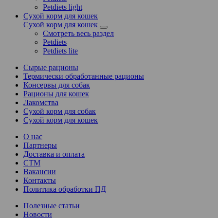
Petdiets light
Сухой корм для кошек
Сухой корм для кошек
Смотреть весь раздел
Petdiets
Petdiets lite
Сырые рационы
Термически обработанные рационы
Консервы для собак
Рационы для кошек
Лакомства
Сухой корм для собак
Сухой корм для кошек
О нас
Партнеры
Доставка и оплата
СТМ
Вакансии
Контакты
Политика обработки ПД
Полезные статьи
Новости